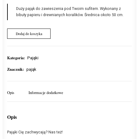
Duży pająk do zawieszenia pod Twoim sufitem. Wykonany z
bibuły papieru i drewnianych koralików. Średnica około 50 cm.
i
Dodaj do koszyka
l
o
ś
ć
Kategoria:
Pająki
P
a
Znacznik:
pająk
j
ą
k
Opis
Informacje dodatkowe
z
j
e
ż
Opis
y
k
a
Pająki Cię zachwycają? Nas też!
m