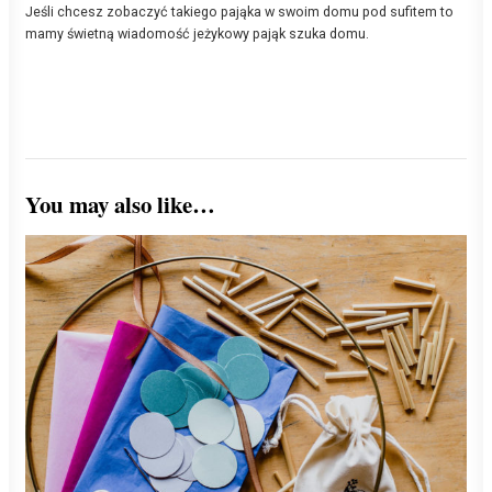
Jeśli chcesz zobaczyć takiego pająka w swoim domu pod sufitem to
i
mamy świetną wiadomość jeżykowy pająk szuka domu.
k
o
r
a
l
o
w
o
You may also like…
n
i
e
b
i
e
s
k
i
m
i